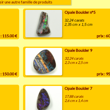
sir une autre famille de produits
Opale Boulder n°5
32,24 carats
2,35 cm x 1,5 cm
 : 115.00 €
prix : 6
Opale Boulder 9
32,24 carats
2,3 cm x 2,5 cm
 : 150.00 €
prix : 9
Opale Boulder 7
17,88 carats
2,6 cm x 1,4 cm