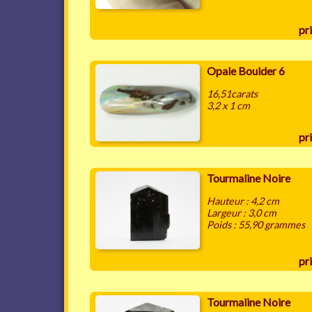
pri
Opale Boulder 6
16,51carats
3,2 x 1 cm
pri
Tourmaline Noire
Hauteur : 4,2 cm
Largeur : 3,0 cm
Poids : 55,90 grammes
pri
Tourmaline Noire