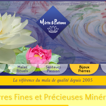
raux bienfaits pierres précieuses pierres fines se
e
Malas
Senteurs
Bijoux
Rituels
Passion
Pierres
La référence du mala de qualité depuis 2005
rres Fines et Précieuses Miné