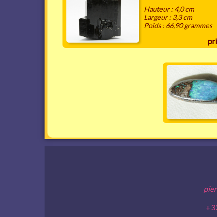
Hauteur : 4,0 cm
Largeur : 3,3 cm
Poids : 66,90 grammes
pri
pier
+33