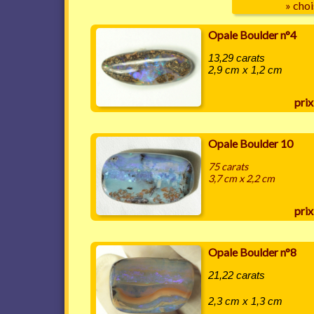
» choi
Opale Boulder n°4
13,29 carats
2,9 cm x 1,2 cm
prix
Opale Boulder 10
75 carats
3,7 cm x 2,2 cm
prix
Opale Boulder n°8
21,22 carats
2,3 cm x 1,3 cm