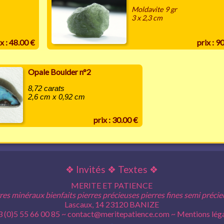
Moldavite 9 gr
3 x 2,3 cm
x : 48.00 €
prix : 9
Opale Boulder n°2
8,72 carats
2,6 cm x 0,92 cm
prix : 30.00 €
❖
Invités
❖
Textes
❖
MERITE ET PATIENCE
res minéraux bienfaits pierres précieuses pierres fines semi préci
Lascaux, 14 23120 BANIZE
 (0)5 55 66 00 85 ~
contact@meritepatience.com
~
Mentions lég