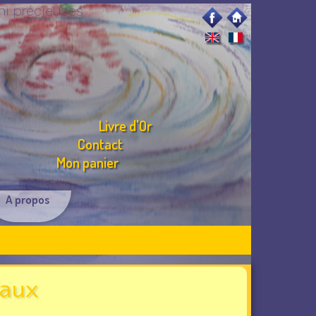
mi précieuses
Livre d'Or
Contact
Mon panier
A propos
raux