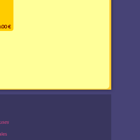
0.00 €
euses
ales