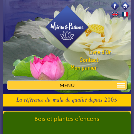
Encens en poudre et grains d'herbes et de
bois
Livre d'Or
Contact
Mon panier
MENU
La référence du mala de qualité depuis 2005
Bois et plantes d'encens