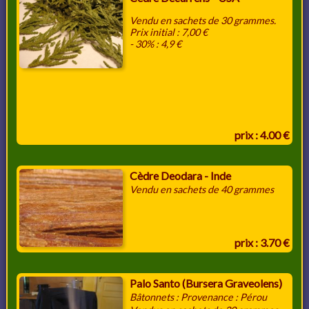
Vendu en sachets de 30 grammes.
Prix initial : 7,00 €
- 30% : 4,9 €
prix : 4.00 €
Cèdre Deodara - Inde
Vendu en sachets de 40 grammes
prix : 3.70 €
Palo Santo (Bursera Graveolens)
Bâtonnets : Provenance : Pérou