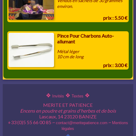
Vendus en sachets de 30 grammes
environ.
prix : 5.50 €
Pince Pour Charbons Auto-
allumant
Métal léger
10 cm de long
prix : 3.00 €
❖
❖
❖
Invités
Textes
MERITE ET PATIENCE
Encens en poudre et grains d'herbes et de bois
Lascaux, 14 23120 BANIZE
+33 (0)5 55 66 00 85 ~
~
contact@meritepatience.com
Mentions
légales