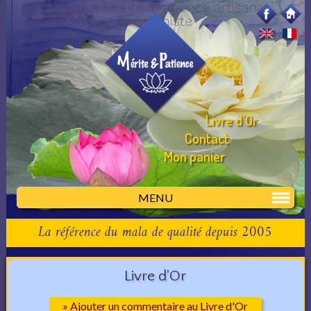
Livre d'or Mérite &Patience artisanat
bouddhiste
Livre d'Or
Contact
Mon panier
MENU
La référence du mala de qualité depuis 2005
Livre d'Or
» Ajouter un commentaire au Livre d'Or