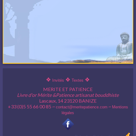
❖
❖
❖
Invités
Textes
MERITE ET PATIENCE
Livre d'or Mérite &Patience artisanat bouddhiste
Lascaux, 14 23120 BANIZE
+33 (0)5 55 66 00 85 ~
~
contact@meritepatience.com
Mentions
légales