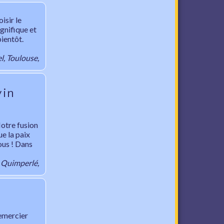
isir le
gnifique et
ientôt.
, Toulouse,
vin
otre fusion
ue la paix
ous ! Dans
Quimperlé,
.
emercier