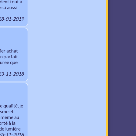
dent tout à
rci aussi
, 28-01-2019
ier achat
n parfait
 durée que
 23-11-2018
e qualité, je
isme et
et même au
rté à la
 de lumière
 23-11-2018