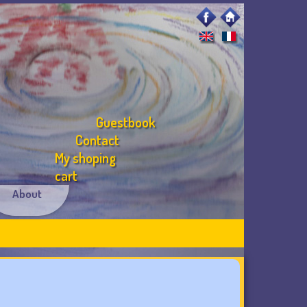
Guestbook
Contact
My shoping
cart
About