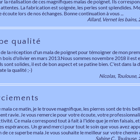
r la réalisation de ces magnifiques malas de poignet. Ils correspon
 attentes. La fabrication est soignée, les perles sont splendides. Me
 écoute lors de nos échanges. Bonne continuation à vous ...
Allard, Vernet les bains
be qualité
e de la réception d'un mala de poignet pour témoigner de mon prem
n bois d'olivier en mars 2013.Nous sommes novembre 2018 il est e
fils sont solides, il est de bon aspect et se patine bien. C'est dans la
te la qualité ;-)
Nicolas, Toulouse,
ciements
le mala ce matin, je le trouve magnifique, les pierres sont de très bell
ment ravie. Je vous remercie pour votre écoute, votre professionnal
tivité. Ce mala correspond tout à fait à l'idée que je m'en faisais, 
es espérances. Un grand merci pour tout le soin que vous avez appo
n de ce superbe mala Je vous souhaite le meilleur sur votre chemin
Sabine C., Toulouse,