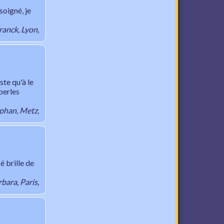
oigné, je
ranck, Lyon,
ste qu'à le
perles
phan, Metz,
é brille de
bara, Paris,