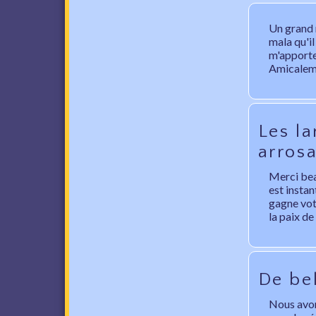
Un grand m
mala qu'il
m'apporte 
Amicalemen
Les la
arros
Merci bea
est instan
gagne votr
la paix de
De bel
Nous avon