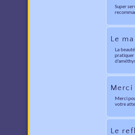
Super ser
recommand
Le mal
La beauté 
pratiquer 
d'améthyst
Merci
Merci pour
votre att
Le ref