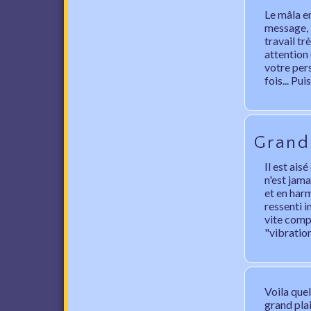
Le mâla e
message, i
travail t
attention 
votre per
fois... Pu
Grand
Il est ais
n'est jama
et en harm
ressenti i
vite compt
"vibration
Voila que
grand plai