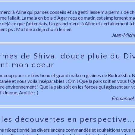
erci à Aline qui par ses conseils et sa gentillesse m'a permis de cho
 me fallait. La mala en bois d'Agar reçu ce matin est simplement ma
déjà ce que j'attendais. Un grand merci à Aline et certainement à b
t ps : Ma fille a déjà choisi le sien.
Jean-Michel
rmes de Shiva, douce pluie du Di
ant mon coeur
ucoup pour ce très beau et grand mala en graines de Rudraksha. N
tanée et nous voilà inséparables ! Om ! Que la paix soit en vous ! Q
e environnement ! Que la paix soit en les forces qui agissent sur v
 l'Unique, Amitié :-)
Emmanuel, 
les découvertes en perspective..
s réceptionné les divers encens commandés et souhaitions vous r