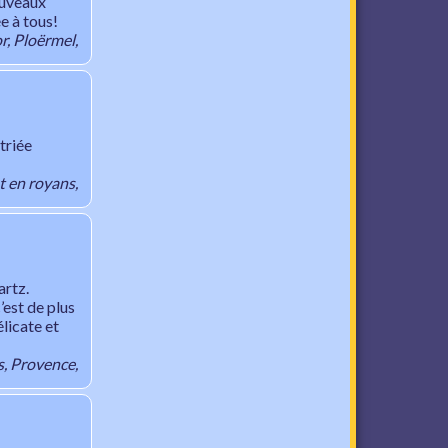
nouveaux
e à tous!
r, Ploërmel,
triée
t en royans,
artz.
’est de plus
élicate et
s, Provence,