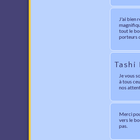
J'ai bien 
magnifique
tout le bo
porteurs d
Tashi
Je vous s
à tous ceu
nos atten
Merci pou
vers le b
pas.