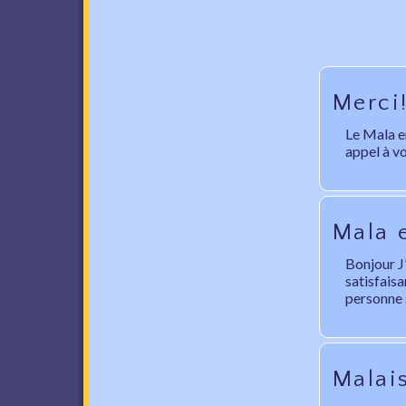
Merci
Le Mala en
appel à v
Mala 
Bonjour J’
satisfaisa
personne s
Malais