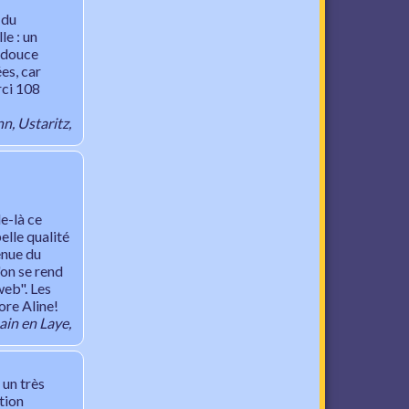
 du
le : un
e douce
es, car
rci 108
n, Ustaritz,
le-là ce
elle qualité
enue du
'on se rend
web". Les
ore Aline!
ain en Laye,
 un très
tion