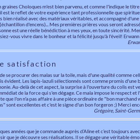
n graines Choloques m'est bien parvenu, et comme l'indique le titre
l est le reflet de votre expérience tant professionnelle que spirituel
rès bien réalisé avec des matériaux véritables, et accompagné d'un
(échantillon d'encens)... Mes premières prières vous seront adressé
sonne est une réelle bénédiction à mes yeux, en toute sincérité. Me
issiez-vous vivre dans le bonheur et la félicité jusqu'à l'éveil! Erwann
Erwan
e satisfaction
é de se procurer des malas sur la toile, mais d'une qualité comme cel
is évident. Les lapis-lazuli sélectionnés sont comme promis d'une b
onie. Au-delà de cet aspect, la surprise à l'ouverture du colis est v
mmédiat de la force qui s'en dégage. Ce mala impose le respect et l
e que l'on n'a pas affaire à une pièce ordinaire de "bon marchand 
s" sont excellentes et c'est le signe d'un bon forgeron ;) Merci enc
Grégoire, Saint-Germ
lques années que je commande auprès d’Aline et c’est toujours avec
sir que je découvre ses réalisations. Il se dégage une véritable émo