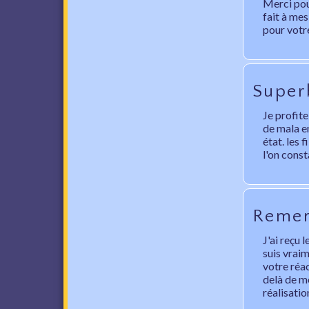
Merci pou
fait à mes
pour votre
Super
Je profit
de mala e
état. les 
l'on consta
Remer
J'ai reçu 
suis vrai
votre réac
delà de m
réalisatio