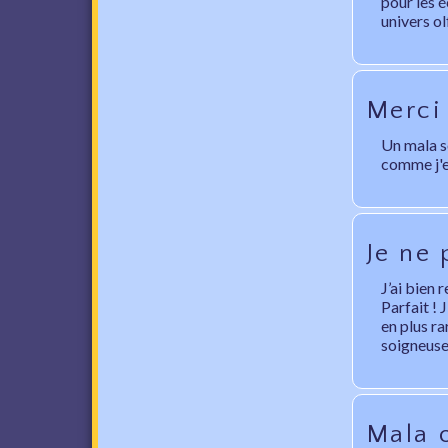
pour les é
univers ol
Merci
Un mala s
comme j'e
Je ne 
J’ai bien 
Parfait ! 
en plus ra
soigneuse,
Mala o