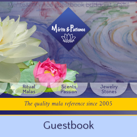
Merite&Patience guestbook buddhist crafts
Ritual
Scents
Jewelry
Malas
Passion
Stones
The quality mala reference since 2005
Guestbook