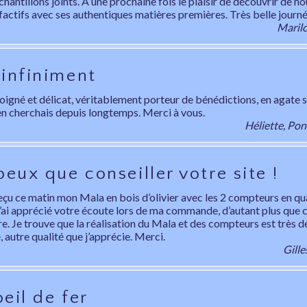
chantillons joints. A une prochaine fois le plaisir de découvrir de 
factifs avec ses authentiques matières premières. Très belle journé
Marilo
 infiniment
oigné et délicat, véritablement porteur de bénédictions, en agate s
n cherchais depuis longtemps. Merci à vous.
Héliette, Pon
peux que conseiller votre site !
reçu ce matin mon Mala en bois d’olivier avec les 2 compteurs en qu
J’ai apprécié votre écoute lors de ma commande, d’autant plus que c
re. Je trouve que la réalisation du Mala et des compteurs est très d
 autre qualité que j’apprécie. Merci.
Gille
eil de fer