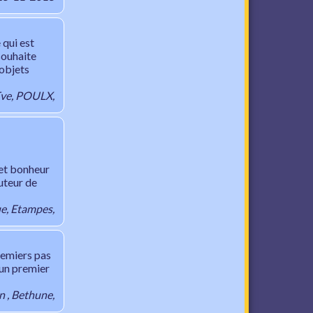
 qui est
souhaite
 objets
ve, POULX,
 et bonheur
uteur de
e, Etampes,
remiers pas
un premier
n , Bethune,