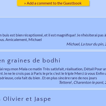
» Add a comment to the Guestbook
!
 buis est bien réceptionné, et il est magnifique! Je n’hésiterai pas à
ous. Amicalement, Michael
Michael, La tour du pin
en graines de bodhi
ai reçu mon Mala ce matin Très satisfait, réalisation, Détail Pour un
nt Je ne le crois pas à Paris le prix c’est le triple Merci à vous Enfin
érieuse, cela fait du bien . Et en plus sincère rare de nos jours
Tetterel , Charenton le pont
 Olivier et Jaspe