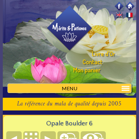
opale boulder
Livre d'Or
Contact
Mon panier
MENU
La référence du mala de qualité depuis 2005
Opale Boulder 6
◄
►