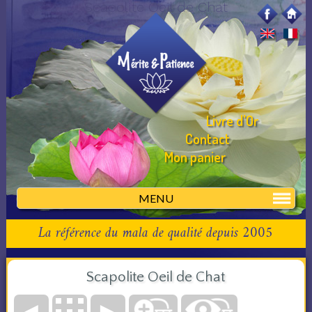
Scapolite Oeil de Chat
Livre d'Or
Contact
Mon panier
MENU
La référence du mala de qualité depuis 2005
Scapolite Oeil de Chat
◄
►