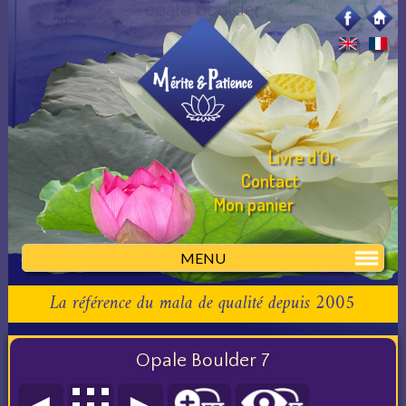
opale boulder
Livre d'Or
Contact
Mon panier
MENU
La référence du mala de qualité depuis 2005
Opale Boulder 7
◄
►