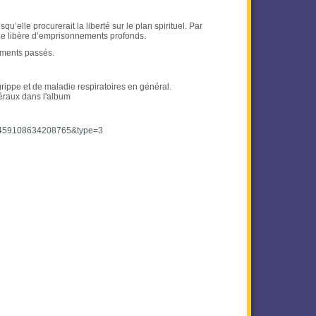
qu’elle procurerait la liberté sur le plan spirituel. Par
lle libère d’emprisonnements profonds.
ements passés.
rippe et de maladie respiratoires en général.
éraux dans l'album
.3459108634208765&type=3