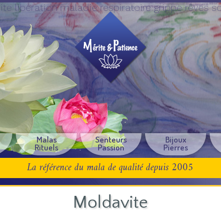
te libération maladie respiratoire grippe rêves s
e
Malas
Senteurs
Bijoux
Rituels
Passion
Pierres
La référence du mala de qualité depuis 2005
Moldavite