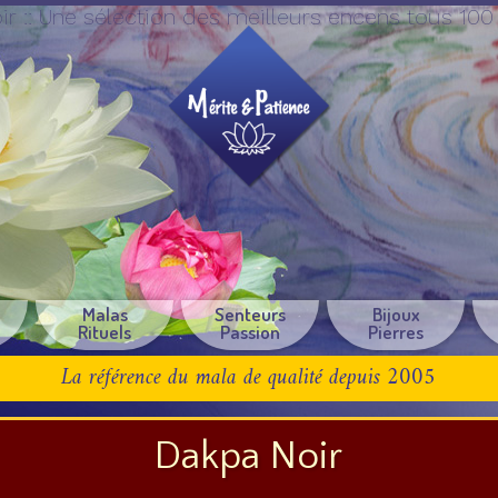
r :: Une sélection des meilleurs encens tous 100
e
Malas
Senteurs
Bijoux
Rituels
Passion
Pierres
La référence du mala de qualité depuis 2005
Dakpa Noir