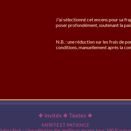
J'ai sélectionné cet encens pour sa fr
poser profondément, soutenant la paix
N.B. : une réduction sur les frais de p
conditions, manuellement après la co
❖
Invités
❖
Textes
❖
MERITE ET PATIENCE
akpa Noir :: Une sélection des meilleurs encens tous 100 % natur