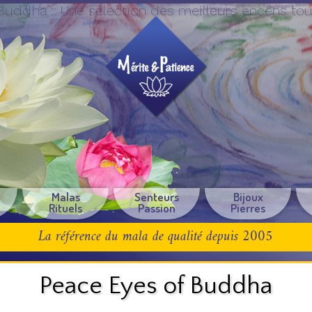
Buddha :: Une sélection des meilleurs encens tou
e
Malas
Senteurs
Bijoux
Rituels
Passion
Pierres
La référence du mala de qualité depuis 2005
Peace Eyes of Buddha