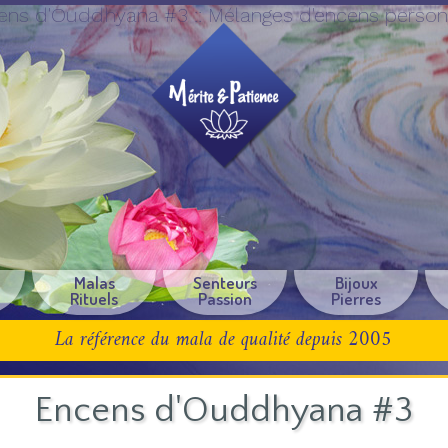
ens d'Ouddhyana #3 :: Mélanges d'encens person
e
Malas
Senteurs
Bijoux
Rituels
Passion
Pierres
La référence du mala de qualité depuis 2005
Encens d'Ouddhyana #3