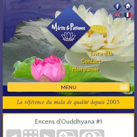
encens en poudre
Livre d'Or
Contact
Mon panier
MENU
La référence du mala de qualité depuis 2005
Encens d'Ouddhyana #1
◄
►