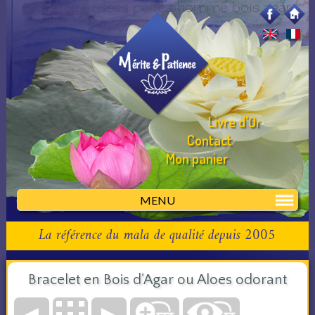
bracelet grosses perles homme bois agar
Livre d'Or
Contact
Mon panier
MENU
La référence du mala de qualité depuis 2005
Bracelet en Bois d'Agar ou Aloes odorant
◄
►