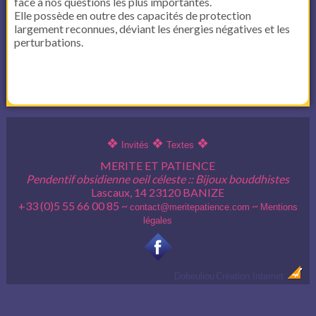
face à nos questions les plus importantes.
Elle possède en outre des capacités de protection
largement reconnues, déviant les énergies négatives et les
perturbations.
❖
❖
❖
Invités
Textes
MERITE ET PATIENCE
Pendentif obsidienne oeil céleste :: Bijoux bouddhistes
Lascaux, 14 23120 BANIZE
+33 (0)5 55 66 00 85 ~
~
contact@meritepatience.com
Mentions
légales
Dobeuliou
Création Internet