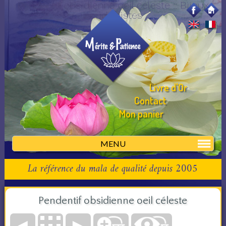
Pendentif obsidienne oeil céleste :: Bijoux
bouddhistes
Livre d'Or
Contact
Mon panier
MENU
La référence du mala de qualité depuis 2005
Pendentif obsidienne oeil céleste
◄
►