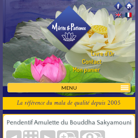
amulette du Bouddha Sakyamouni
Livre d'Or
Contact
Mon panier
MENU
La référence du mala de qualité depuis 2005
Pendentif Amulette du Bouddha Sakyamouni
◄
►