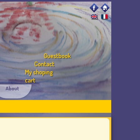
Guestbook
Contact
My shoping
cart
About