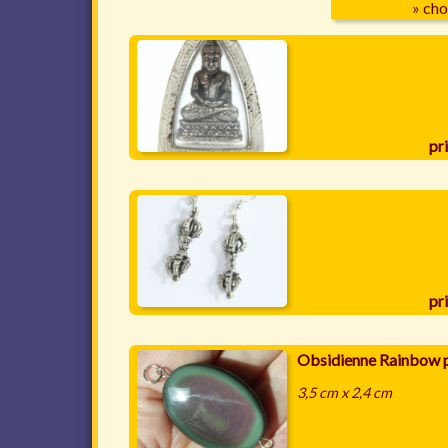
» cho
pri
pri
Obsidienne Rainbow 
3,5 cm x 2,4 cm