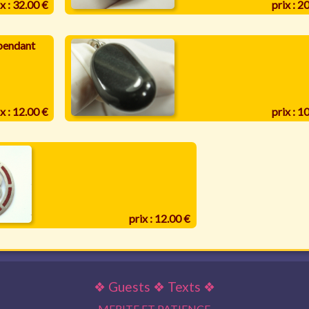
x : 32.00 €
prix : 2
pendant
x : 12.00 €
prix : 1
prix : 12.00 €
❖
Guests
❖
Texts
❖
MERITE ET PATIENCE