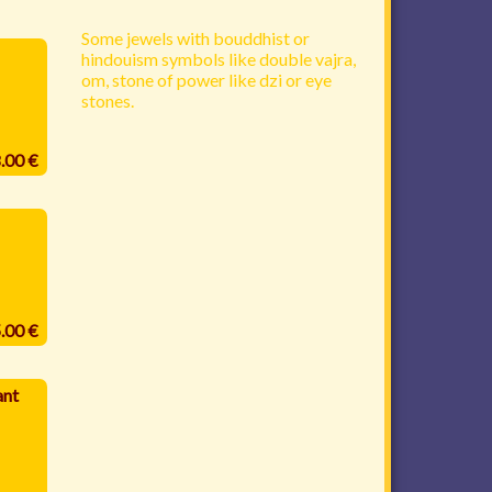
Some jewels with bouddhist or
hindouism symbols like double vajra,
om, stone of power like dzi or eye
stones.
8.00 €
5.00 €
ant