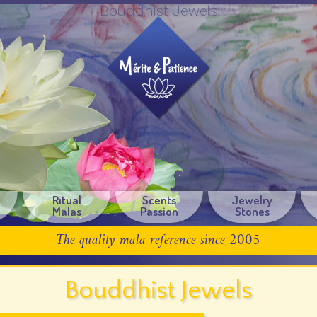
Bouddhist Jewels
Ritual
Scents
Jewelry
Malas
Passion
Stones
The quality mala reference since 2005
Bouddhist Jewels