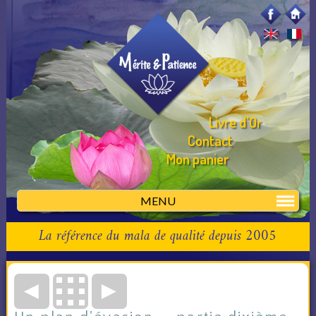
Livre d'Or
Contact
Mon panier
MENU
La référence du mala de qualité depuis 2005
◄
►