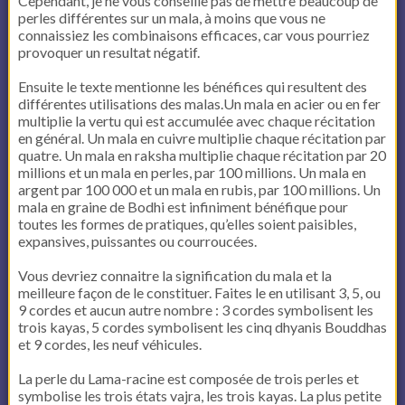
Cependant, je ne vous conseille pas de mettre beaucoup de
perles différentes sur un mala, à moins que vous ne
connaissiez les combinaisons efficaces, car vous pourriez
provoquer un resultat négatif.
Ensuite le texte mentionne les bénéfices qui resultent des
différentes utilisations des malas.Un mala en acier ou en fer
multiplie la vertu qui est accumulée avec chaque récitation
en général. Un mala en cuivre multiplie chaque récitation par
quatre. Un mala en raksha multiplie chaque récitation par 20
millions et un mala en perles, par 100 millions. Un mala en
argent par 100 000 et un mala en rubis, par 100 millions. Un
mala en graine de Bodhi est infiniment bénéfique pour
toutes les formes de pratiques, qu’elles soient paisibles,
expansives, puissantes ou courroucées.
Vous devriez connaitre la signification du mala et la
meilleure façon de le constituer. Faites le en utilisant 3, 5, ou
9 cordes et aucun autre nombre : 3 cordes symbolisent les
trois kayas, 5 cordes symbolisent les cinq dhyanis Bouddhas
et 9 cordes, les neuf véhicules.
La perle du Lama-racine est composée de trois perles et
symbolise les trois états vajra, les trois kayas. La plus petite