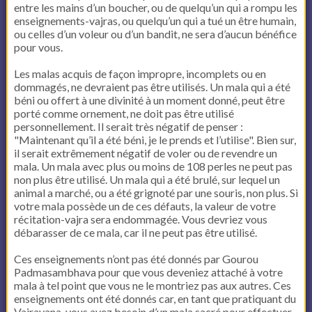
entre les mains d’un boucher, ou de quelqu’un qui a rompu les
enseignements-vajras, ou quelqu’un qui a tué un être humain,
ou celles d’un voleur ou d’un bandit, ne sera d’aucun bénéfice
pour vous.
Les malas acquis de façon impropre, incomplets ou en
dommagés, ne devraient pas être utilisés. Un mala qui a été
béni ou offert à une divinité à un moment donné, peut être
porté comme ornement, ne doit pas être utilisé
personnellement. Il serait très négatif de penser :
"Maintenant qu’il a été béni, je le prends et l’utilise". Bien sur,
il serait extrêmement négatif de voler ou de revendre un
mala. Un mala avec plus ou moins de 108 perles ne peut pas
non plus être utilisé. Un mala qui a été brulé, sur lequel un
animal a marché, ou a été grignoté par une souris, non plus. Si
votre mala possède un de ces défauts, la valeur de votre
récitation-vajra sera endommagée. Vous devriez vous
débarasser de ce mala, car il ne peut pas être utilisé.
Ces enseignements n’ont pas été donnés par Gourou
Padmasambhava pour que vous deveniez attaché à votre
mala à tel point que vous ne le montriez pas aux autres. Ces
enseignements ont été donnés car, en tant que pratiquant du
Vajrayana, vous avez besoin d’un mala sacré pour effectuer