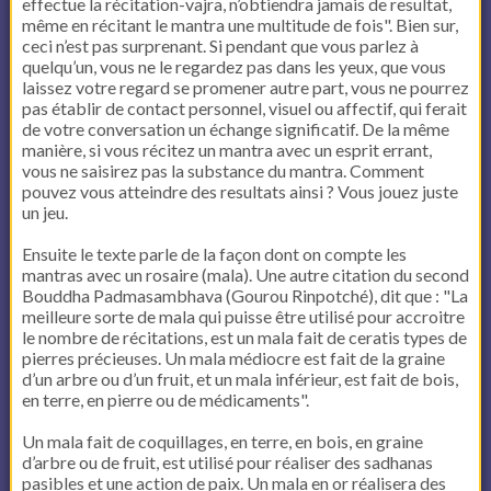
effectue la récitation-vajra, n’obtiendra jamais de resultat,
même en récitant le mantra une multitude de fois". Bien sur,
ceci n’est pas surprenant. Si pendant que vous parlez à
quelqu’un, vous ne le regardez pas dans les yeux, que vous
laissez votre regard se promener autre part, vous ne pourrez
pas établir de contact personnel, visuel ou affectif, qui ferait
de votre conversation un échange significatif. De la même
manière, si vous récitez un mantra avec un esprit errant,
vous ne saisirez pas la substance du mantra. Comment
pouvez vous atteindre des resultats ainsi ? Vous jouez juste
un jeu.
Ensuite le texte parle de la façon dont on compte les
mantras avec un rosaire (mala). Une autre citation du second
Bouddha Padmasambhava (Gourou Rinpotché), dit que : "La
meilleure sorte de mala qui puisse être utilisé pour accroitre
le nombre de récitations, est un mala fait de ceratis types de
pierres précieuses. Un mala médiocre est fait de la graine
d’un arbre ou d’un fruit, et un mala inférieur, est fait de bois,
en terre, en pierre ou de médicaments".
Un mala fait de coquillages, en terre, en bois, en graine
d’arbre ou de fruit, est utilisé pour réaliser des sadhanas
pasibles et une action de paix. Un mala en or réalisera des