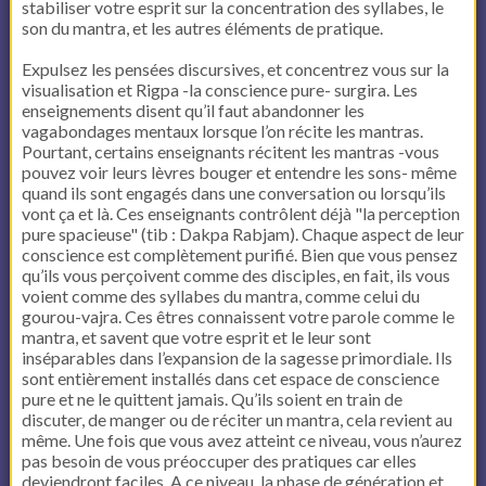
stabiliser votre esprit sur la concentration des syllabes, le
son du mantra, et les autres éléments de pratique.
Expulsez les pensées discursives, et concentrez vous sur la
visualisation et Rigpa -la conscience pure- surgira. Les
enseignements disent qu’il faut abandonner les
vagabondages mentaux lorsque l’on récite les mantras.
Pourtant, certains enseignants récitent les mantras -vous
pouvez voir leurs lèvres bouger et entendre les sons- même
quand ils sont engagés dans une conversation ou lorsqu’ils
vont ça et là. Ces enseignants contrôlent déjà "la perception
pure spacieuse" (tib : Dakpa Rabjam). Chaque aspect de leur
conscience est complètement purifié. Bien que vous pensez
qu’ils vous perçoivent comme des disciples, en fait, ils vous
voient comme des syllabes du mantra, comme celui du
gourou-vajra. Ces êtres connaissent votre parole comme le
mantra, et savent que votre esprit et le leur sont
inséparables dans l’expansion de la sagesse primordiale. Ils
sont entièrement installés dans cet espace de conscience
pure et ne le quittent jamais. Qu’ils soient en train de
discuter, de manger ou de réciter un mantra, cela revient au
même. Une fois que vous avez atteint ce niveau, vous n’aurez
pas besoin de vous préoccuper des pratiques car elles
deviendront faciles. A ce niveau, la phase de génération et