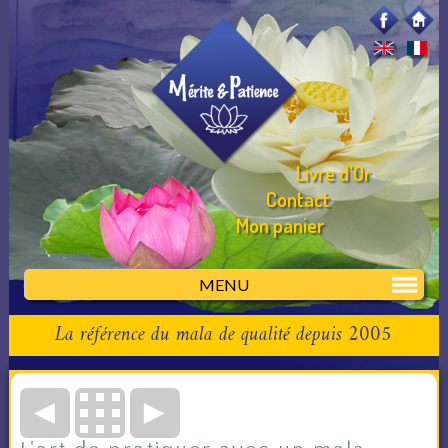
Livre d'Or
Contact
Mon panier
MENU
La référence du mala de qualité depuis 2005
◄
►