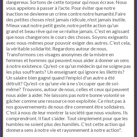
dangereux. Sortons de cette torpeur qui nous écrase. Nous
vous appelons à passer à l'acte. Pour éviter que notre
inaction ne devienne un crime contre notre humanité.Faire
des petites choses n'est jamais ridicule, n'est jamais inutile.
Mieux vaut notre petit geste, notre petite action qu'un
grand et beau rêve qui ne se réalise jamais. C'est en agissant
que nous changerons le cours des choses. Soyons exigeants
avec nous-mêmes pour pouvoir exiger des autres. C'est cela,
la véritable solidarité. Regardons autour de nous.
Transformons ces visages anonymes de la misère en
femmes et hommes qui peuvent nous aider à donner un sens
à notre existence. Qu'est-ce qu'un médecin qui ne soigne pas
les plus souffrants? Un enseignant qui ignore les illettrés?
Un salaire bien gagné quand l'emploi d'un autre a été
détruit? Qu'est-ce qu'une vie à ne s'occuper que de soi-
même? Trouvons, autour de nous, celles et ceux qui peuvent
nous aider à aider. Ne laissons pas notre bonne volonté se
gâcher comme une ressource non exploitée. Ce n'est pas à
nos gouvernements de nous dire comment être solidaires.
C'est à nous de leur montrer la société que nous voulons. Ils
comprendront. Il faut s'aider. Tout simplement pour que les
humbles ne soient plus des humiliés. C'est cette action qui
donnera sens à notre vie et rayonnement à notre action".