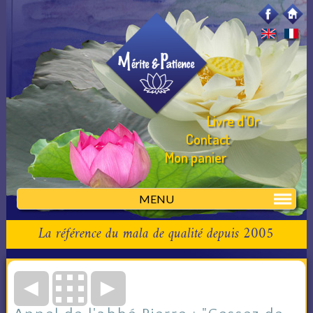
Livre d'Or
Contact
Mon panier
MENU
La référence du mala de qualité depuis 2005
◄
►