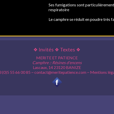
Ses fumigations sont particulièrement
respiratoire
Le camphre se réduit en poudre très f
❖
Invités
❖
Textes
❖
MERITE ET PATIENCE
Camphre :: Résines d'encens
Lascaux, 14 23120 BANIZE
 (0)5 55 66 00 85 ~
contact@meritepatience.com
~
Mentions lég