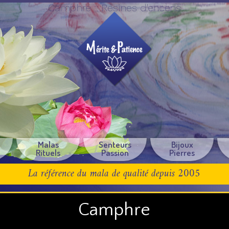
Camphre :: Résines d'encens
e
Malas
Senteurs
Bijoux
Rituels
Passion
Pierres
La référence du mala de qualité depuis 2005
Camphre