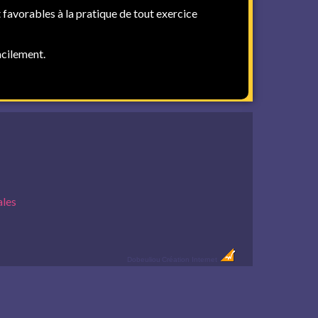
 favorables à la pratique de tout exercice
acilement.
ales
Dobeuliou
Création Internet