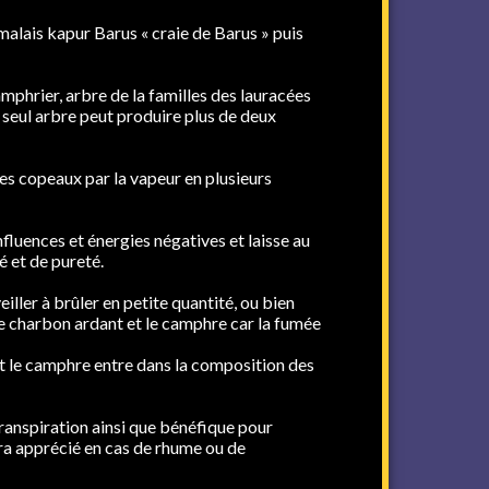
lais kapur Barus « craie de Barus » puis
camphrier, arbre de la familles des lauracées
n seul arbre peut produire plus de deux
es copeaux par la vapeur en plusieurs
nfluences et énergies négatives et laisse au
é et de pureté.
 veiller à brûler en petite quantité, ou bien
le charbon ardant et le camphre car la fumée
et le camphre entre dans la composition des
transpiration ainsi que bénéfique pour
sera apprécié en cas de rhume ou de