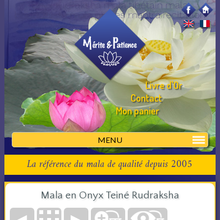
onyx rudraksha mala tibétain mala
bouddhiste mala pierres mantra recitation
Livre d'Or
Contact
Mon panier
MENU
La référence du mala de qualité depuis 2005
Mala en Onyx Teiné Rudraksha
◄
►