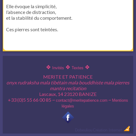
Elle évoque la simplicité,
l’absence de distraction,
et la stabilité du comportement.
Ces pierres sont teintées.
❖
❖
❖
Invités
Textes
MERITE ET PATIENCE
onyx rudraksha mala tibétain mala bouddhiste mala pierres
mantra recitation
Lascaux, 14 23120 BANIZE
+33 (0)5 55 66 00 85 ~
~
contact@meritepatience.com
Mentions
légales
Dobeuliou
Création Internet