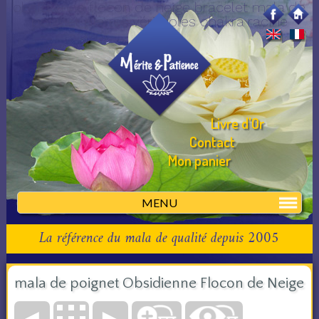
obsidienne flocon de neige bracelet mala de
poignet pierres véritables chakra racine
Livre d'Or
Contact
Mon panier
MENU
La référence du mala de qualité depuis 2005
mala de poignet Obsidienne Flocon de Neige
◄
►