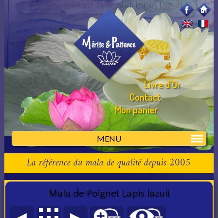
mala tibétain bracelet lapis lazuli
Livre d'Or
Contact
Mon panier
MENU
La référence du mala de qualité depuis 2005
Mala de Poignet Lapis lazuli
◄
►