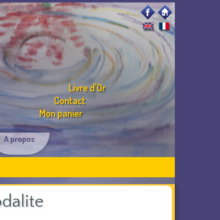
e véritable
Livre d'Or
Contact
Mon panier
A propos
dalite