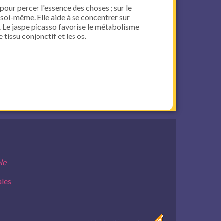
pour percer l'essence des choses ; sur le
à soi-même. Elle aide à se concentrer sur
es. Le jaspe picasso favorise le métabolisme
e tissu conjonctif et les os.
le
ales