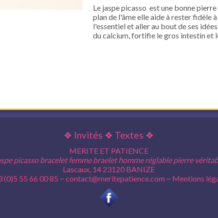
Le jaspe picasso est une bonne pierre 
plan de l'âme elle aide à rester fidèle 
l'essentiel et aller au bout de ses idé
du calcium, fortifie le gros intestin et l
❖
Invités
❖
Textes
❖
MERITE ET PATIENCE
aspe picasso bracelet femme braelet homme réglable pierre véritab
Lascaux, 14 23120 BANIZE
 (0)5 55 66 00 85 ~
contact@meritepatience.com
~
Mentions lég