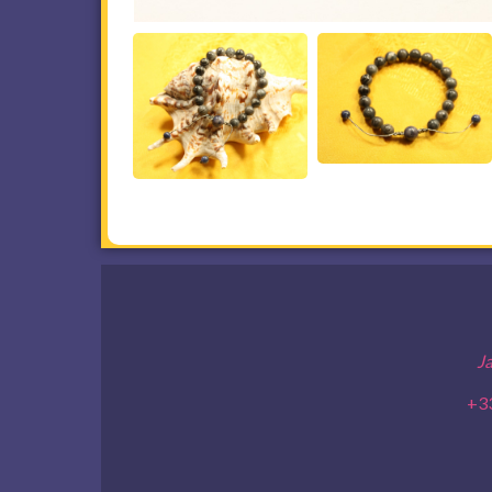
J
+33