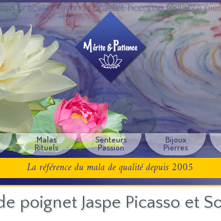
sso bracelet femme braelet homme réglable pierr
e
Malas
Senteurs
Bijoux
Rituels
Passion
Pierres
La référence du mala de qualité depuis 2005
de poignet Jaspe Picasso et So