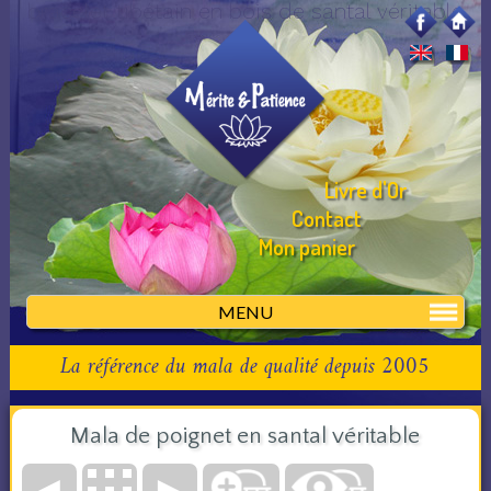
bracelet tibétain en bois de santal véritable
Livre d'Or
Contact
Mon panier
MENU
La référence du mala de qualité depuis 2005
Mala de poignet en santal véritable
◄
►