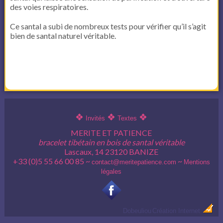
des voies respiratoires.
Ce santal a subi de nombreux tests pour vérifier qu’il s’agit
bien de santal naturel véritable.
❖
❖
❖
Invités
Textes
MERITE ET PATIENCE
bracelet tibétain en bois de santal véritable
Lascaux, 14 23120 BANIZE
+33 (0)5 55 66 00 85 ~
~
contact@meritepatience.com
Mentions
légales
Dobeuliou
Création Internet