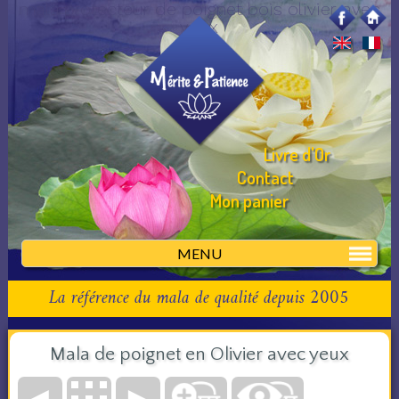
mala protecteur de poignet bois olivier avec
yeux
Livre d'Or
Contact
Mon panier
MENU
La référence du mala de qualité depuis 2005
Mala de poignet en Olivier avec yeux
◄
►