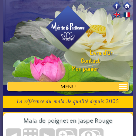
jaspe rouge bracelet mala force volonté
courage énergie
Livre d'Or
Contact
Mon panier
MENU
La référence du mala de qualité depuis 2005
Mala de poignet en Jaspe Rouge
◄
►