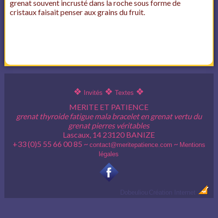
grenat souvent incrusté dans la roche sous forme de
cristaux faisait penser aux grains du fruit.
❖
❖
❖
Invités
Textes
MERITE ET PATIENCE
grenat thyroide fatigue mala bracelet en grenat vertu du
grenat pierres véritables
Lascaux, 14 23120 BANIZE
+33 (0)5 55 66 00 85 ~
~
contact@meritepatience.com
Mentions
légales
Dobeuliou
Création Internet