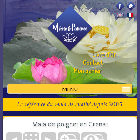
grenat thyroide fatigue mala bracelet en grenat
vertu du grenat pierres véritables
Livre d'Or
Contact
Mon panier
MENU
La référence du mala de qualité depuis 2005
Mala de poignet en Grenat
◄
►