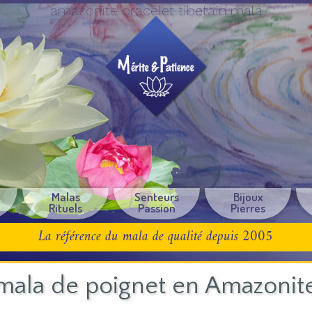
amazonite bracelet tibetain mala
e
Malas
Senteurs
Bijoux
Rituels
Passion
Pierres
La référence du mala de qualité depuis 2005
mala de poignet en Amazonit