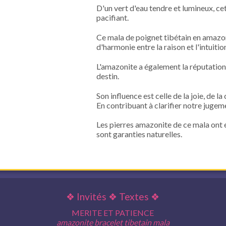
D'un vert d'eau tendre et lumineux, ce
pacifiant.
Ce mala de poignet tibétain en amazo
d'harmonie entre la raison et l'intuitio
L'amazonite a également la réputation 
destin.
Son influence est celle de la joie, de la
En contribuant à clarifier notre jugemen
Les pierres amazonite de ce mala ont é
sont garanties naturelles.
❖
Invités
❖
Textes
❖
MERITE ET PATIENCE
amazonite bracelet tibetain mala