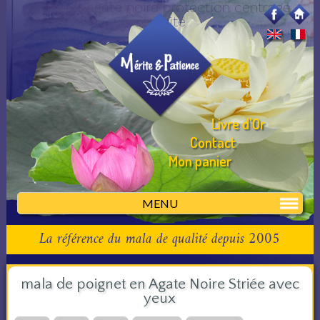
bracelet agate noire protection centrage
sérénité
Livre d'Or
Contact
Mon panier
MENU
La référence du mala de qualité depuis 2005
mala de poignet en Agate Noire Striée avec
yeux