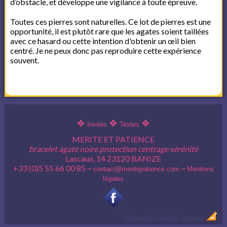
d’obstacle, et développe une vigilance à toute épreuve.
Toutes ces pierres sont naturelles. Ce lot de pierres est une
opportunité, il est plutôt rare que les agates soient taillées
avec ce hasard ou cette intention d'obtenir un œil bien
centré. Je ne peux donc pas reproduire cette expérience
souvent.
❖
❖
❖
Invités
Textes
MERITE ET PATIENCE
bracelet agate noire protection centrage sérénité
Lascaux, 14 23120 BANIZE
+33 (0)5 55 66 00 85 ~
~
contact@meritepatience.com
Mentions
légales
Dobeuliou
Création Internet