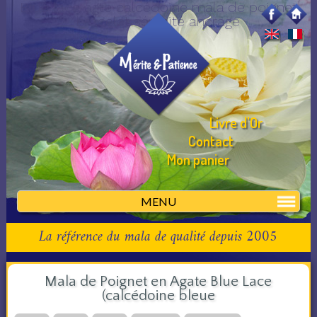
Blue lace agte calcédoine mala de poignet
bracelet sérénité ancrage
Livre d'Or
Contact
Mon panier
MENU
La référence du mala de qualité depuis 2005
Mala de Poignet en Agate Blue Lace
(calcédoine bleue