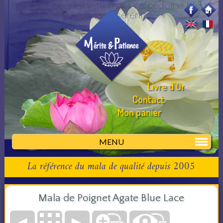
Bracelat bouddhiste mala calcédoine bleue
blue lace sérénité
Livre d'Or
Contact
Mon panier
MENU
La référence du mala de qualité depuis 2005
Mala de Poignet Agate Blue Lace
◄
►