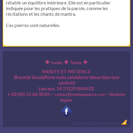
rétablir un équilibre intérieure. Elle est en particulier
indiquée pour les pratiques de la parole, comme les
récitations et les chants de mantra.
Ces pierres sont naturelles.
❖
❖
❖
Invités
Textes
MERITE ET PATIENCE
Bracelat bouddhiste mala calcédoine bleue blue lace
sérénité
Lascaux, 14 23120 BANIZE
+33 (0)5 55 66 00 85 ~
~
contact@meritepatience.com
Mentions
légales
Dobeuliou
Création Internet