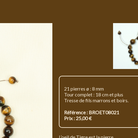
21 pierres ø : 8 mm
Tour complet : 18 cm et plus
Tresse de fils marrons et boirs.
Référence : BROET08021
Prix : 25,00 €
L’oeil de Tigre est la pierre