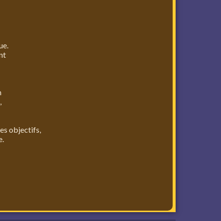
ue.
nt
n
,
des objectifs,
e.