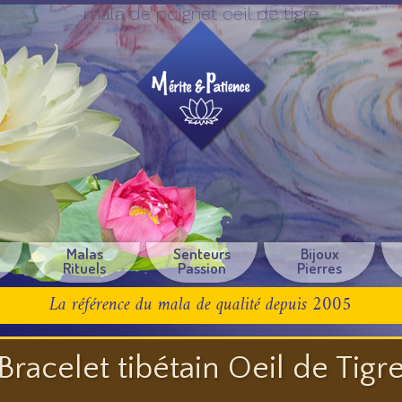
mala de poignet oeil de tigre
e
Malas
Senteurs
Bijoux
Rituels
Passion
Pierres
La référence du mala de qualité depuis 2005
Bracelet tibétain Oeil de Tigr