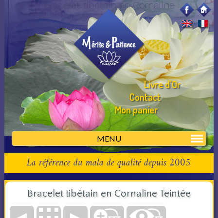
bracelet tibétain en Cornaline
Livre d'Or
Contact
Mon panier
MENU
La référence du mala de qualité depuis 2005
Bracelet tibétain en Cornaline Teintée
◄
►