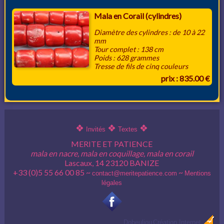
Mala en Corail (cylindres)
Diamètre des cylindres : de 10 à 22
mm
Tour complet : 138 cm
Poids : 628 grammes
Tresse de fils de cinq couleurs
prix : 835.00 €
❖
❖
❖
Invités
Textes
MERITE ET PATIENCE
mala en nacre, mala en coquillage, mala en corail
Lascaux, 14 23120 BANIZE
+33 (0)5 55 66 00 85 ~
~
contact@meritepatience.com
Mentions
légales
Dobeuliou
Création Internet