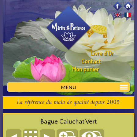
Bague Galuchat Vert :: Ses Bagues en argent et
Galuchat
Livre d'Or
Contact
Mon panier
MENU
La référence du mala de qualité depuis 2005
Bague Galuchat Vert
◄
►