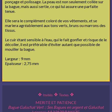
ponçage et polissage. La peau est non seulement collée sur
la bague, mais aussi sertie, ce qui lui assure une parfaite
tenue.
Elle sera le complément coloré de vos vêtements, et se
mariera agréablement aux tons verts, bruns ou marrons des
tissus.
Le cuir étant sensible à l'eau, qui le fait gonfler et risque de le
décoller, il est préférable d'éviter autant que possible de
mouiller la bague.
Largeur : 9 mm
Epaisseur : 2,75 mm
❖
❖
❖
Invités
Textes
MERITE ET PATIENCE
Bague Galuchat Vert :: Ses Bagues en argent et Galuchat
Lascaux, 14 23120 BANIZE