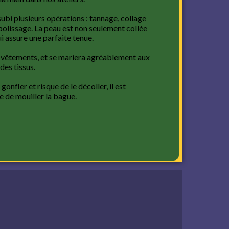
subi plusieurs opérations : tannage, collage
t polissage. La peau est non seulement collée
lui assure une parfaite tenue.
s vêtements, et se mariera agréablement aux
des tissus.
t gonfler et risque de le décoller, il est
e de mouiller la bague.