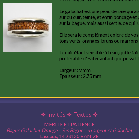
Le galuchat est une peau de raie qui a 
sur du cuir, teinte, et enfin ponçage e
sur la bague, mais aussi sertie, ce qui 
Elle sera le complément coloré de vo
tons verts, oranges, bruns ou marrons 
Le cuir étant sensible à l'eau, qui le fai
préférable d'éviter autant que possibl
Largeur : 9 mm
Epaisseur : 2,75 mm
❖
Invités
❖
Textes
❖
MERITE ET PATIENCE
Bague Galuchat Orange :: Ses Bagues en argent et Galuchat
Lascaux, 14 23120 BANIZE