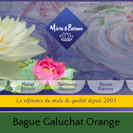
 Galuchat Orange :: Ses Bagues en argent et Ga
e
Malas
Senteurs
Bijoux
Rituels
Passion
Pierres
La référence du mala de qualité depuis 2005
Bague Galuchat Orange