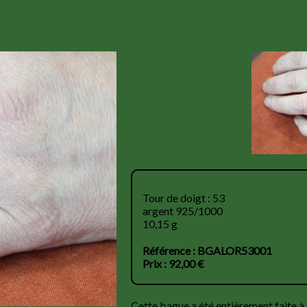
Tour de doigt : 53
argent 925/1000
10,15 g
Référence : BGALOR53001
Prix : 92,00 €
Cette bague a été entièrement faite à 