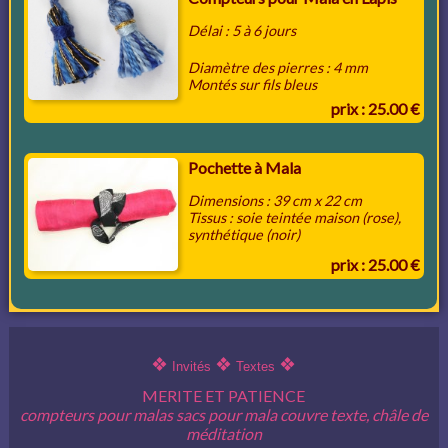
Délai : 5 à 6 jours
Diamètre des pierres : 4 mm
Montés sur fils bleus
prix : 25.00 €
Pochette à Mala
Dimensions : 39 cm x 22 cm
Tissus : soie teintée maison (rose),
synthétique (noir)
prix : 25.00 €
❖
❖
❖
Invités
Textes
MERITE ET PATIENCE
compteurs pour malas sacs pour mala couvre texte, châle de
méditation