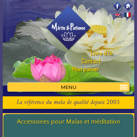
compteurs pour malas sacs pour mala couvre
texte, châle de méditation
Livre d'Or
Contact
Mon panier
MENU
La référence du mala de qualité depuis 2005
Accessoires pour Malas et méditation