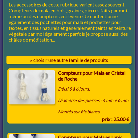
Les accessoires de cette rubrique varient assez souvent.
Compteurs de mala en bois, graines, pierres faits par moi-
même ou des compteurs en revente. Je confectionne
également des
pochettes pour mala et pochettes pour
textes, en tissus naturels et généralement teints en teinture
végétale par moi également ; parfois je propose aussi des
châles de méditation...
» choisir une autre famille de produits
Compteurs pour Mala en Cristal
de Roche
Délai 5 à 6 jours.
Diamètre des pierres : 4 mm + 6 mm
Montés sur fils blancs
prix : 25.00 €
Compteurs pour Mala en Lapis