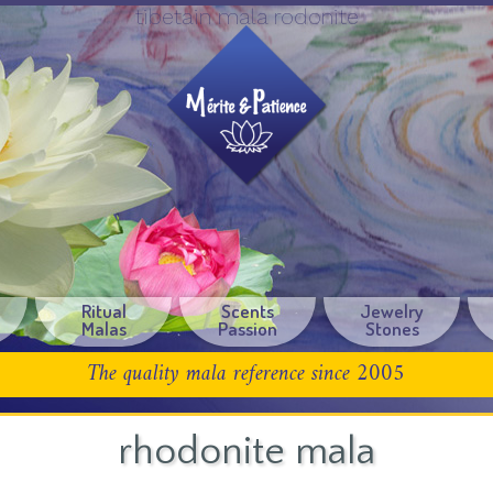
tibetain mala rodonite
Ritual
Scents
Jewelry
Malas
Passion
Stones
The quality mala reference since 2005
rhodonite mala