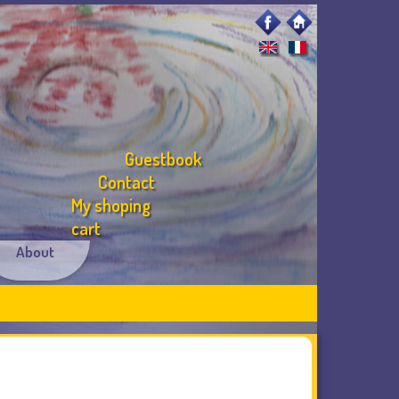
Guestbook
Contact
My shoping
cart
About