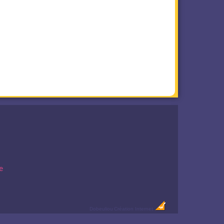
e
Dobeuliou
Création Internet