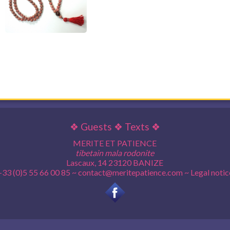
❖
Guests
❖
Texts
❖
MERITE ET PATIENCE
tibetain mala rodonite
Lascaux, 14 23120 BANIZE
+33 (0)5 55 66 00 85 ~
contact@meritepatience.com
~
Legal notic